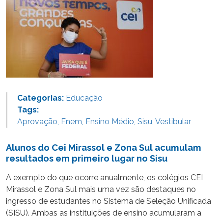
Categorias:
Educação
Tags:
Aprovação
,
Enem
,
Ensino Médio
,
Sisu
,
Vestibular
Alunos do Cei Mirassol e Zona Sul acumulam
resultados em primeiro lugar no Sisu
A exemplo do que ocorre anualmente, os colégios CEI
Mirassol e Zona Sul mais uma vez são destaques no
ingresso de estudantes no Sistema de Seleção Unificada
(SISU). Ambas as instituições de ensino acumularam a